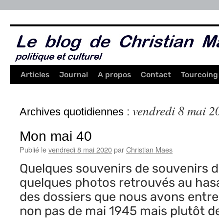
Aller
au
contenu
Articles
Journal
A propos
Contact
Tourcoing
vendredi 8 mai 2
Archives quotidiennes :
Mon mai 40
Publié le
vendredi 8 mai 2020
par
Christian Maes
Quelques souvenirs de souvenirs d
quelques photos retrouvés au has
des dossiers que nous avons entre
non pas de mai 1945 mais plutôt de