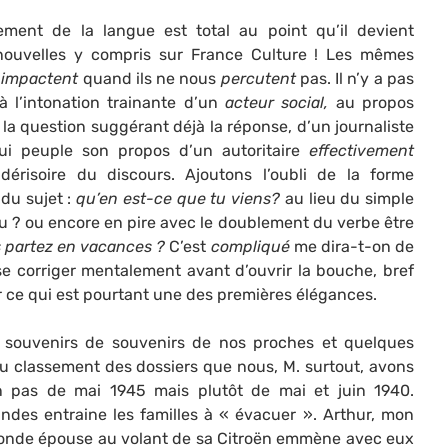
ment de la langue est total au point qu’il devient
 nouvelles y compris sur France Culture ! Les mêmes
s
impactent
quand ils ne nous
percutent
pas. Il n’y a pas
à l’intonation trainante d’un
acteur social,
au propos
 la question suggérant déjà la réponse, d’un journaliste
i peuple son propos d’un autoritaire
effectivement
 dérisoire du discours. Ajoutons l’oubli de la forme
 du sujet :
qu’en est-ce que tu viens?
au lieu du simple
 ? ou encore en pire avec le doublement du verbe être
s partez en vacances ?
C’est
compliqué
me dira-t-on de
 se corriger mentalement avant d’ouvrir la bouche, bref
r ce qui est pourtant une des premières élégances.
souvenirs de souvenirs de nos proches et quelques
u classement des dossiers que nous, M. surtout, avons
n pas de mai 1945 mais plutôt de mai et juin 1940.
ndes entraine les familles à « évacuer ». Arthur, mon
conde épouse au volant de sa Citroën emmène avec eux