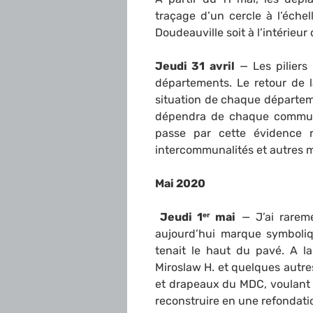
traçage d’un cercle à l’éche
Doudeauville soit à l’intérieur
Jeudi 31 avril
— Les piliers
départements. Le retour de l
situation de chaque départemen
dépendra de chaque commune
passe par cette évidence 
intercommunalités et autres m
Mai 2020
Jeudi 1
mai
— J’ai rareme
er
aujourd’hui marque symboli
tenait le haut du pavé. A l
Miroslaw H. et quelques autr
et drapeaux du MDC, voulant 
reconstruire en une refondati