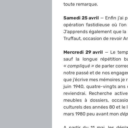
toute remarque.
Samedi 25 avril
— Enfin j’ai 
opération fastidieuse où l’on
J’apprends également que la p
Truffaut, occasion de revoir A
Mercredi 29 avril
— Le temps
sauf la longue répétition 
« compliqué »
de parler correc
notre passé et de nos engageme
que j’écrive mes mémoires je 
juin 1940, quatre-vingts ans 
reviendrai. Recherche acti
meubles à dossiers, occasio
culturels des années 80 et le l
mars 1980 peu avant mon
dép
A partir du 11 mai, les dép