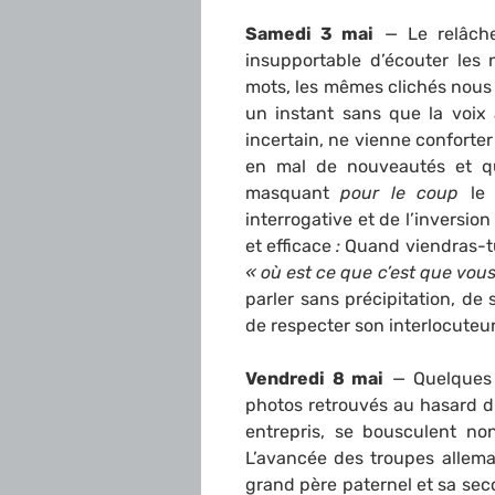
Samedi 3 mai
— Le relâche
insupportable d’écouter les
mots, les mêmes clichés nou
un instant sans que la voix 
incertain, ne vienne conforter
en mal de nouveautés et qu
masquant
pour le coup
le
interrogative et de l’inversion
et efficace
:
Quand viendras-tu
« où est ce que c’est que vou
parler sans précipitation, de
de respecter son interlocuteu
Vendredi 8 mai
— Quelques 
photos retrouvés au hasard d
entrepris, se bousculent no
L’avancée des troupes allema
grand père paternel et sa se