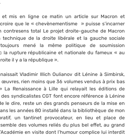
.
et mis en ligne ce matin un article sur Macron et
roire que le « chevènementisme » puisse s’incarner
un contresens total Le projet droite-gauche de Macron
n technique de la droite libérale et la gauche sociale
 toujours mené la même politique de soumission
ec la rupture républicaine et nationale du fameux « au
oite il y a la république ».
 naissait Vladimir Illich Oulianov dit Lénine à Simbirsk,
s œuvres, rien moins que 36 volumes vendus à prix bas
 » La Renaissance à Lille qui relayait les éditions de
des syndicalistes CGT font encore référence à Lénine
de le dire, reste un des grands penseurs de la mise en
ans les années 80 installé dans la bibliothèque de mon
ratif, un tantinet provocateur, en lieu et place de
semble des volumes reliés du plus bel effet, au grand
Académie en visite dont l’humour complice lui interdit