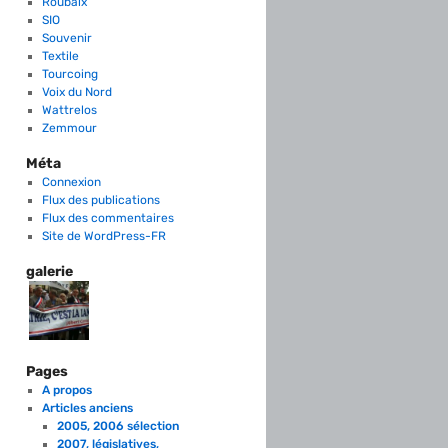
Roubaix
SIO
Souvenir
Textile
Tourcoing
Voix du Nord
Wattrelos
Zemmour
Méta
Connexion
Flux des publications
Flux des commentaires
Site de WordPress-FR
galerie
Pages
A propos
Articles anciens
2005, 2006 sélection
2007, législatives,