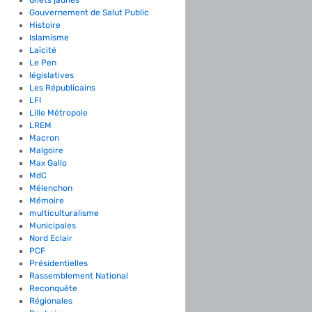
Gouvernement de Salut Public
Histoire
Islamisme
Laïcité
Le Pen
législatives
Les Républicains
LFI
Lille Métropole
LREM
Macron
Malgoire
Max Gallo
MdC
Mélenchon
Mémoire
multiculturalisme
Municipales
Nord Eclair
PCF
Présidentielles
Rassemblement National
Reconquête
Régionales