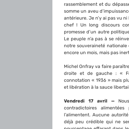
rassemblement et du dépasse
somme un aveu d’impuissance 
antérieure. Je n’y ai pas vu ni 
chef ! Un long discours co
promesse d’un autre politiqu
Le peuple n’a pas à se réinv
notre souveraineté nationale é
encore un mois, mais pas inert
Michel Onfray va faire paraîtr
droite et de gauche : « Fr
connotation « 1936 » mais pl
et libération à la sauce libert
Vendredi 17 avril —
Nous
contradictoires alimentées
l’alimentent. Aucune autorit
déjà peu crédible qui ne se
pourcentage effarant dans le