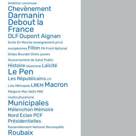
Ambition commune
Chevènement
Darmanin
Debout la
France
DLF
Dupont Aignan
Ecole
En Marche
enseignement privé
Fillon
européennes
FN
Front National
Gildas Bourdet
Gilets jaunes
Gouvernement de Salut Public
Histoire
Laïcité
Islamisme
Le Pen
Les Républicains
LFI
Macron
LREM
Lille Métropole
Malgoire
Max Gallo
MdC
multiculturalisme
Municipales
Mélenchon
Mémoire
Nord Eclair
PCF
Présidentielles
Rassemblement National
Reconquête
Roubaix