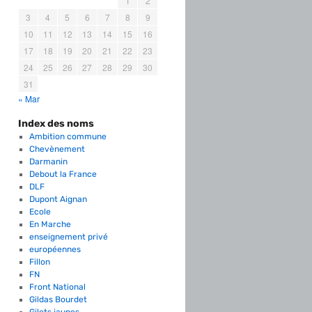
1
2
3
4
5
6
7
8
9
10
11
12
13
14
15
16
17
18
19
20
21
22
23
24
25
26
27
28
29
30
31
« Mar
Index des noms
Ambition commune
Chevènement
Darmanin
Debout la France
DLF
Dupont Aignan
Ecole
En Marche
enseignement privé
européennes
Fillon
FN
Front National
Gildas Bourdet
Gilets jaunes