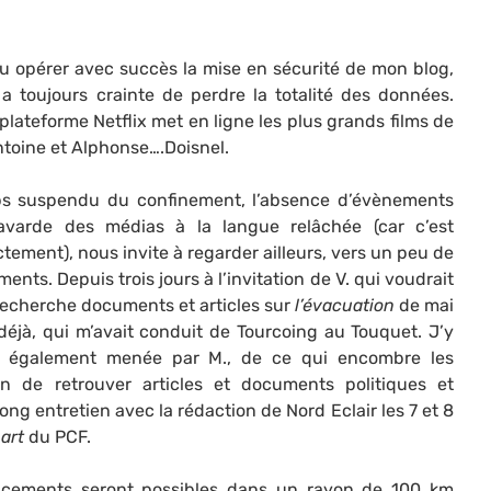
pu opérer avec succès la mise en sécurité de mon blog,
 a toujours crainte de perdre la totalité des données.
lateforme Netflix met en ligne les plus grands films de
ntoine et Alphonse….Doisnel.
 suspendu du confinement, l’absence d’évènements
bavarde des médias à la langue relâchée (car c’est
tement), nous invite à regarder ailleurs, vers un peu de
nts. Depuis trois jours à l’invitation de V. qui voudrait
recherche documents et articles sur
l’évacuation
de mai
déjà, qui m’avait conduit de Tourcoing au Touquet. J’y
ve également menée par M., de ce qui encombre les
n de retrouver articles et documents politiques et
ong entretien avec la rédaction de Nord Eclair les 7 et 8
art
du PCF.
lacements seront possibles dans un rayon de 100 km