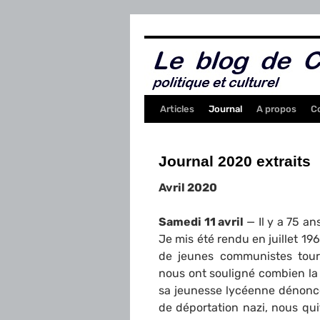
Aller
au
contenu
Articles
Journal
A propos
C
Journal 2020 extraits
Avril 2020
Samedi 11 avril
— Il y a 75 a
Je mis été rendu en juillet 19
de jeunes communistes tour
nous ont souligné combien la 
sa jeunesse lycéenne dénonce
de déportation nazi, nous qu