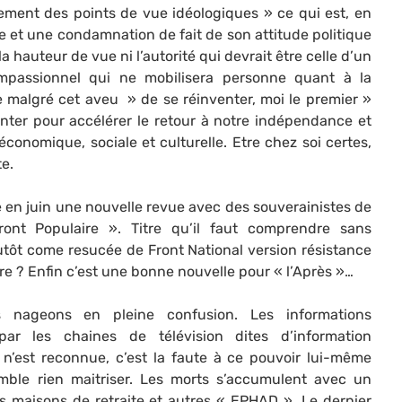
ment des points de vue idéologiques » ce qui est, en
et une condamnation de fait de son attitude politique
la hauteur de vue ni l’autorité qui devrait être celle d’un
mpassionnel qui ne mobilisera personne quant à la
e malgré cet aveu » de se réinventer, moi le premier »
enter pour accélérer le retour à notre indépendance et
conomique, sociale et culturelle. Etre chez soi certes,
e.
e en juin une nouvelle revue avec des souverainistes de
ont Populaire ». Titre qu’il faut comprendre sans
utôt come resucée de Front National version résistance
aire ? Enfin c’est une bonne nouvelle pour « l’Après »…
 nageons en pleine confusion. Les informations
 par les chaines de télévision dites d’information
é n’est reconnue, c’est la faute à ce pouvoir lui-même
mble rien maitriser. Les morts s’accumulent avec un
s maisons de retraite et autres « EPHAD ». Le dernier