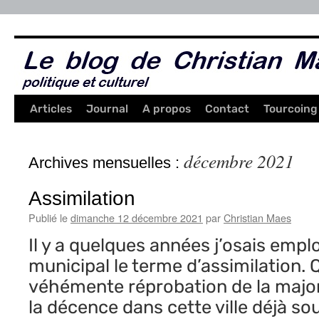
Aller
au
contenu
Articles
Journal
A propos
Contact
Tourcoing
décembre 2021
Archives mensuelles :
Assimilation
Publié le
dimanche 12 décembre 2021
par
Christian Maes
Il y a quelques années j’osais empl
municipal le terme d’assimilation. Q
véhémente réprobation de la major
la décence dans cette ville déjà so