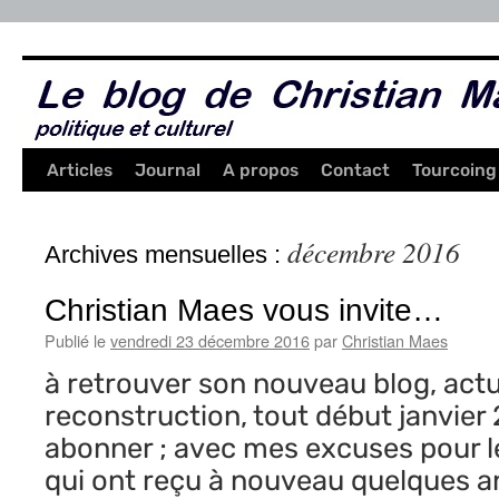
Aller
au
contenu
Articles
Journal
A propos
Contact
Tourcoing
décembre 2016
Archives mensuelles :
Christian Maes vous invite…
Publié le
vendredi 23 décembre 2016
par
Christian Maes
à retrouver son nouveau blog, act
reconstruction, tout début janvier 
abonner ; avec mes excuses pour 
qui ont reçu à nouveau quelques an