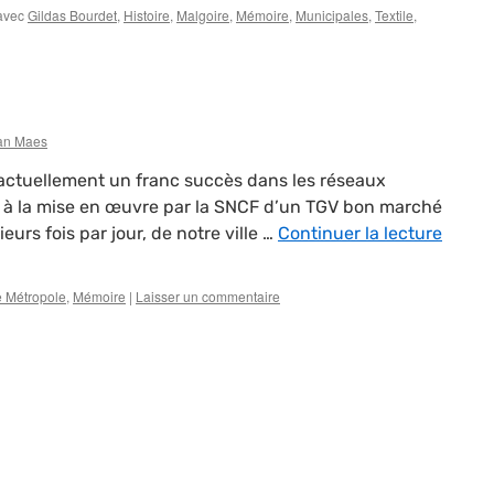
avec
Gildas Bourdet
,
Histoire
,
Malgoire
,
Mémoire
,
Municipales
,
Textile
,
ian Maes
actuellement un franc succès dans les réseaux
é à la mise en œuvre par la SNCF d’un TGV bon marché
eurs fois par jour, de notre ville …
Continuer la lecture
le Métropole
,
Mémoire
|
Laisser un commentaire