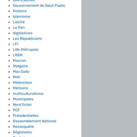
Gouvernement de Salut Public
Histoire
Islamisme
Laïcité
Le Pen
législatives
Les Républicains
LFI
Lille Métropole
LREM
Macron
Malgoire
Max Gallo
MdC
Mélenchon
Mémoire
multiculturalisme
Municipales
Nord Eclair
PCF
Présidentielles
Rassemblement National
Reconquête
Régionales