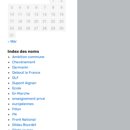
1
2
3
4
5
6
7
8
9
10
11
12
13
14
15
16
17
18
19
20
21
22
23
24
25
26
27
28
29
30
31
« Mar
Index des noms
Ambition commune
Chevènement
Darmanin
Debout la France
DLF
Dupont Aignan
Ecole
En Marche
enseignement privé
européennes
Fillon
FN
Front National
Gildas Bourdet
Gilets jaunes