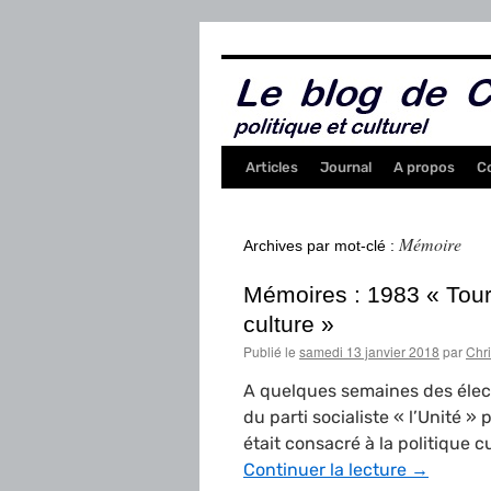
Aller
au
contenu
Articles
Journal
A propos
C
Mémoire
Archives par mot-clé :
Mémoires : 1983 « Tourc
culture »
Publié le
samedi 13 janvier 2018
par
Chr
A quelques semaines des élec
du parti socialiste « l’Unité » 
était consacré à la politique c
Continuer la lecture
→