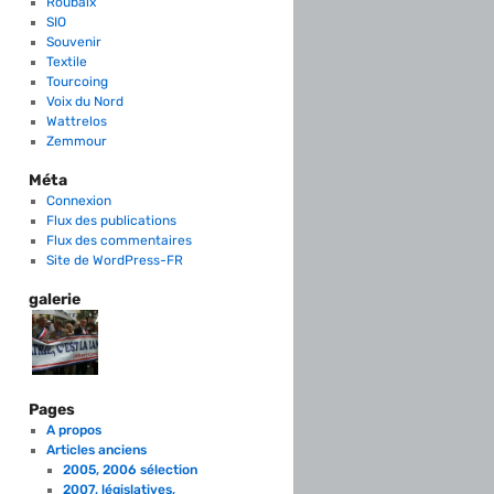
Roubaix
SIO
Souvenir
Textile
Tourcoing
Voix du Nord
Wattrelos
Zemmour
Méta
Connexion
Flux des publications
Flux des commentaires
Site de WordPress-FR
galerie
Pages
A propos
Articles anciens
2005, 2006 sélection
2007, législatives,