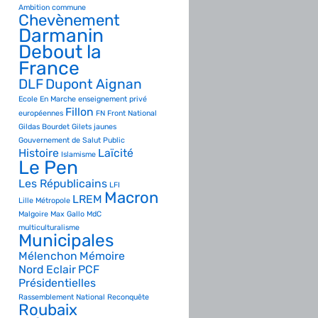
Ambition commune
Chevènement
Darmanin
Debout la
France
DLF
Dupont Aignan
Ecole
En Marche
enseignement privé
Fillon
européennes
FN
Front National
Gildas Bourdet
Gilets jaunes
Gouvernement de Salut Public
Histoire
Laïcité
Islamisme
Le Pen
Les Républicains
LFI
Macron
LREM
Lille Métropole
Malgoire
Max Gallo
MdC
multiculturalisme
Municipales
Mélenchon
Mémoire
Nord Eclair
PCF
Présidentielles
Rassemblement National
Reconquête
Roubaix