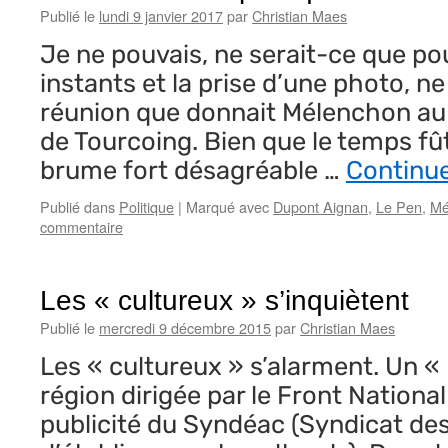
Publié le
lundi 9 janvier 2017
par
Christian Maes
Je ne pouvais, ne serait-ce que po
instants et la prise d’une photo, n
réunion que donnait Mélenchon au
de Tourcoing. Bien que le temps fût
brume fort désagréable …
Continue
Publié dans
Politique
|
Marqué avec
Dupont Aignan
,
Le Pen
,
Mé
commentaire
Les « cultureux » s’inquiètent
Publié le
mercredi 9 décembre 2015
par
Christian Maes
Les « cultureux » s’alarment. Un «
région dirigée par le Front National
publicité du Syndéac (Syndicat des