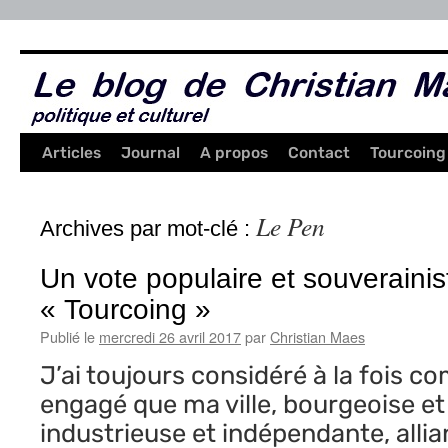
Aller
au
contenu
Articles
Journal
A propos
Contact
Tourcoing
Le Pen
Archives par mot-clé :
Un vote populaire et souveraini
« Tourcoing »
Publié le
mercredi 26 avril 2017
par
Christian Maes
J’ai toujours considéré à la fois c
engagé que ma ville, bourgeoise et
industrieuse et indépendante, alli