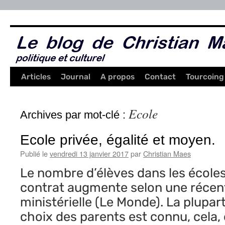
Aller
au
contenu
Articles
Journal
A propos
Contact
Tourcoing
Ecole
Archives par mot-clé :
Ecole privée, égalité et moyen.
Publié le
vendredi 13 janvier 2017
par
Christian Maes
Le nombre d’élèves dans les école
contrat augmente selon une récen
ministérielle (Le Monde). La plupar
choix des parents est connu, cela, et