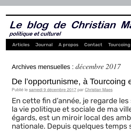
Aller
au
contenu
Articles
Journal
A propos
Contact
Tourcoing
décembre 2017
Archives mensuelles :
De l’opportunisme, à Tourcoing e
Publié le
samedi 9 décembre 2017
par
Christian Maes
En cette fin d’année, je regarde les
la vie politique et sociale de ma vill
égards, est un miroir local des ambi
nationale. Depuis quelques temps 