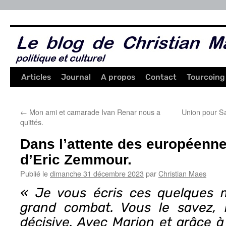
Aller
au
contenu
Articles
Journal
A propos
Contact
Tourcoing
←
Mon ami et camarade Ivan Renar nous a
Union pour S
quittés.
Dans l’attente des européenn
d’Eric Zemmour.
Publié le
dimanche 31 décembre 2023
par
Christian Maes
« Je vous écris ces quelques 
grand combat. Vous le savez, 
décisive. Avec Marion et grâce à 