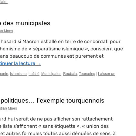
taire
e des municipales
ian Maes
 hasard si Macron est allé en terre de concordat pour
hémisme de « séparatisme islamique », conscient que
 dans beaucoup de communes est purement et
inuer la lecture
→
anin
,
Islamisme
,
Laïcité
,
Municipales
,
Roubaix
,
Tourcoing
|
Laisser un
 politiques… l’exemple tourquennois
stian Maes
urd’hui serait de ne pas afficher son rattachement
e liste s’affichent « sans étiquette », « union des
» et autres formules toutes aussi dénuées de sens, à