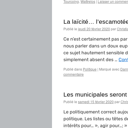
Tourcoing
,
Wattrelos
|
Laisser un commen
La laïcité… l’escamoté
Publié le
jeudi 20 février 2020
par
Christ
Ce n’est certainement pas par
nous parler dans un doux eup
ce sujet hautement sensible
simplement absent des …
Cont
Publié dans
Politique
|
Marqué avec
Darm
commentaire
Les municipales seront
Publié le
samedi 15 février 2020
par
Chri
Le politiquement correct aujo
politique. Les listes ou têtes d
intérêts pour… », agir pour…; 