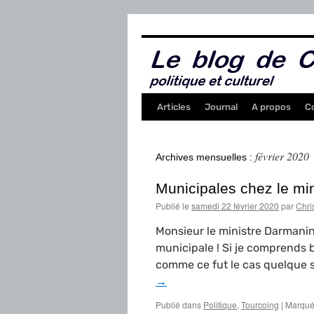
Aller
au
contenu
Articles
Journal
A propos
C
février 2020
Archives mensuelles :
Municipales chez le min
Publié le
samedi 22 février 2020
par
Chri
Monsieur le ministre Darmanin 
municipale ! Si je comprends bi
comme ce fut le cas quelque s
→
Publié dans
Politique
,
Tourcoing
|
Marqué