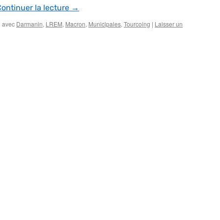
ontinuer la lecture
→
 avec
Darmanin
,
LREM
,
Macron
,
Municipales
,
Tourcoing
|
Laisser un