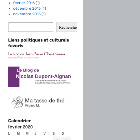
février 2016
(1)
décembre 2015
(4)
novembre 2015
(1)
Rechercher
Liens politiques et culturels
favoris
Calendrier
février 2020
L
M
M
J
V
S
D