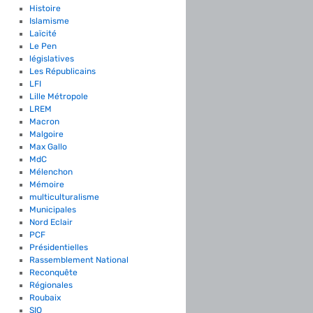
Histoire
Islamisme
Laïcité
Le Pen
législatives
Les Républicains
LFI
Lille Métropole
LREM
Macron
Malgoire
Max Gallo
MdC
Mélenchon
Mémoire
multiculturalisme
Municipales
Nord Eclair
PCF
Présidentielles
Rassemblement National
Reconquête
Régionales
Roubaix
SIO