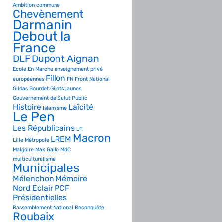
Ambition commune
Chevènement
Darmanin
Debout la
France
DLF
Dupont Aignan
Ecole
En Marche
enseignement privé
Fillon
européennes
FN
Front National
Gildas Bourdet
Gilets jaunes
Gouvernement de Salut Public
Histoire
Laïcité
Islamisme
Le Pen
Les Républicains
LFI
Macron
LREM
Lille Métropole
Malgoire
Max Gallo
MdC
multiculturalisme
Municipales
Mélenchon
Mémoire
Nord Eclair
PCF
Présidentielles
Rassemblement National
Reconquête
Roubaix