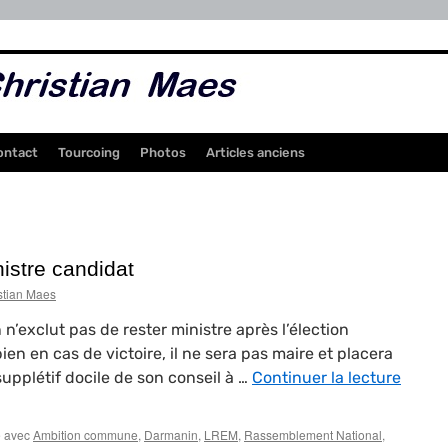
ontact
Tourcoing
Photos
Articles anciens
istre candidat
stian Maes
n’exclut pas de rester ministre après l’élection
en en cas de victoire, il ne sera pas maire et placera
upplétif docile de son conseil à …
Continuer la lecture
 avec
Ambition commune
,
Darmanin
,
LREM
,
Rassemblement National
,