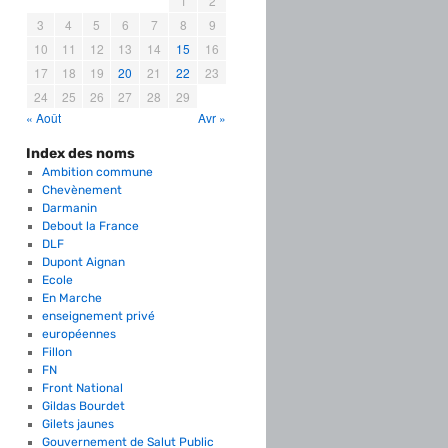
1
2
3
4
5
6
7
8
9
10
11
12
13
14
15
16
17
18
19
20
21
22
23
24
25
26
27
28
29
« Août
Avr »
Index des noms
Ambition commune
Chevènement
Darmanin
Debout la France
DLF
Dupont Aignan
Ecole
En Marche
enseignement privé
européennes
Fillon
FN
Front National
Gildas Bourdet
Gilets jaunes
Gouvernement de Salut Public