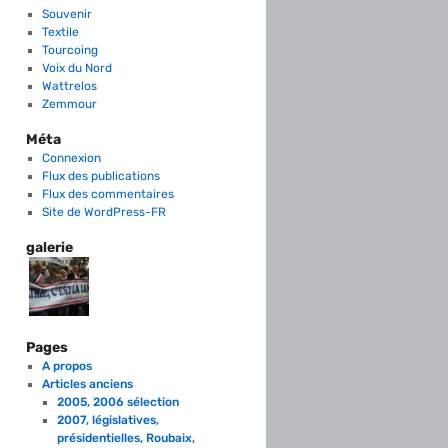
Souvenir
Textile
Tourcoing
Voix du Nord
Wattrelos
Zemmour
Méta
Connexion
Flux des publications
Flux des commentaires
Site de WordPress-FR
galerie
Pages
A propos
Articles anciens
2005, 2006 sélection
2007, législatives,
présidentielles, Roubaix,