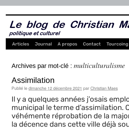
Aller
au
contenu
Articles
Journal
A propos
Contact
Tourcoing
multiculturalisme
Archives par mot-clé :
Assimilation
Publié le
dimanche 12 décembre 2021
par
Christian Maes
Il y a quelques années j’osais empl
municipal le terme d’assimilation. Q
véhémente réprobation de la major
la décence dans cette ville déjà so