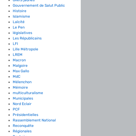
Gouvernement de Salut Public
Histoire
Islamisme
Laïcité
Le Pen
législatives
Les Républicains
LFI
Lille Métropole
LREM
Macron
Malgoire
Max Gallo
MdC
Mélenchon
Mémoire
multiculturalisme
Municipales
Nord Eclair
PCF
Présidentielles
Rassemblement National
Reconquête
Régionales