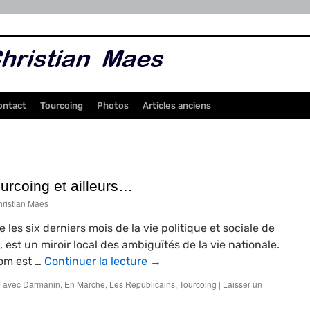
ontact
Tourcoing
Photos
Articles anciens
urcoing et ailleurs…
ristian Maes
e les six derniers mois de la vie politique et sociale de
, est un miroir local des ambiguïtés de la vie nationale.
om est …
Continuer la lecture
→
 avec
Darmanin
,
En Marche
,
Les Républicains
,
Tourcoing
|
Laisser un