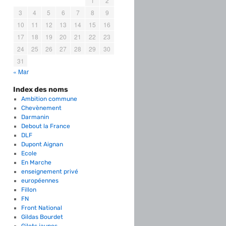
1
2
3
4
5
6
7
8
9
10
11
12
13
14
15
16
17
18
19
20
21
22
23
24
25
26
27
28
29
30
31
« Mar
Index des noms
Ambition commune
Chevènement
Darmanin
Debout la France
DLF
Dupont Aignan
Ecole
En Marche
enseignement privé
européennes
Fillon
FN
Front National
Gildas Bourdet
Gilets jaunes