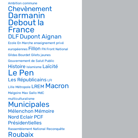
Ambition commune
Chevènement
Darmanin
Debout la
France
DLF
Dupont Aignan
Ecole
En Marche
enseignement privé
Fillon
européennes
FN
Front National
Gildas Bourdet
Gilets jaunes
Gouvernement de Salut Public
Histoire
Laïcité
Islamisme
Le Pen
Les Républicains
LFI
Macron
LREM
Lille Métropole
Malgoire
Max Gallo
MdC
multiculturalisme
Municipales
Mélenchon
Mémoire
Nord Eclair
PCF
Présidentielles
Rassemblement National
Reconquête
Roubaix