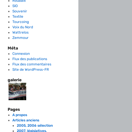
Roubaix
SIO
Souvenir
Textile
Tourcoing
Voix du Nord
Wattrelos
Zemmour
Méta
Connexion
Flux des publications
Flux des commentaires
Site de WordPress-FR
galerie
Pages
A propos
Articles anciens
2005, 2006 sélection
2007, législatives,