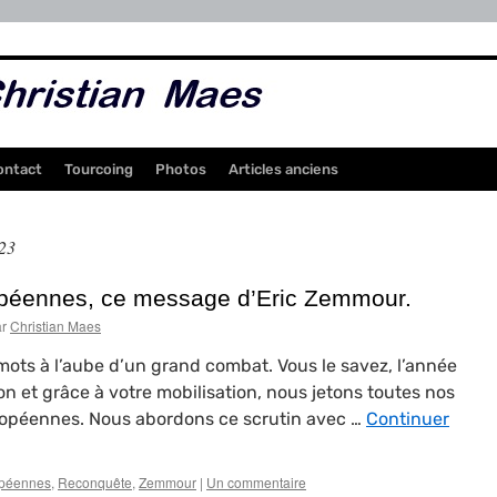
ontact
Tourcoing
Photos
Articles anciens
23
ropéennes, ce message d’Eric Zemmour.
r
Christian Maes
mots à l’aube d’un grand combat. Vous le savez, l’année
n et grâce à votre mobilisation, nous jetons toutes nos
uropéennes. Nous abordons ce scrutin avec …
Continuer
péennes
,
Reconquête
,
Zemmour
|
Un commentaire