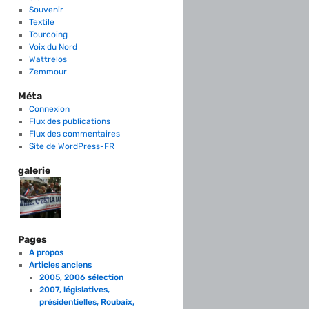
Souvenir
Textile
Tourcoing
Voix du Nord
Wattrelos
Zemmour
Méta
Connexion
Flux des publications
Flux des commentaires
Site de WordPress-FR
galerie
Pages
A propos
Articles anciens
2005, 2006 sélection
2007, législatives,
présidentielles, Roubaix,