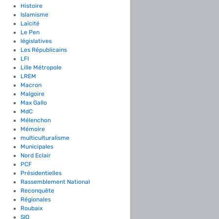
Histoire
Islamisme
Laïcité
Le Pen
législatives
Les Républicains
LFI
Lille Métropole
LREM
Macron
Malgoire
Max Gallo
MdC
Mélenchon
Mémoire
multiculturalisme
Municipales
Nord Eclair
PCF
Présidentielles
Rassemblement National
Reconquête
Régionales
Roubaix
SIO