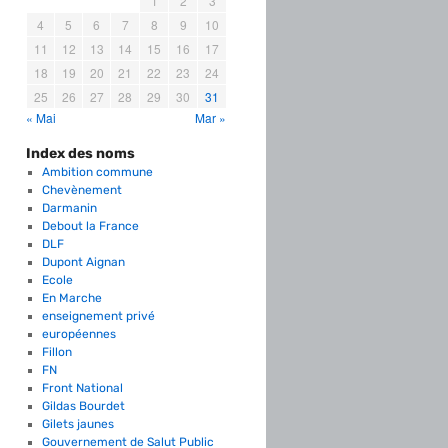
1
2
3
4
5
6
7
8
9
10
11
12
13
14
15
16
17
18
19
20
21
22
23
24
25
26
27
28
29
30
31
« Mai
Mar »
Index des noms
Ambition commune
Chevènement
Darmanin
Debout la France
DLF
Dupont Aignan
Ecole
En Marche
enseignement privé
européennes
Fillon
FN
Front National
Gildas Bourdet
Gilets jaunes
Gouvernement de Salut Public