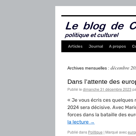
Aller
au
contenu
Articles
Journal
A propos
C
décembre 20
Archives mensuelles :
Dans l’attente des eu
Publié le
dimanche 31 décembre 2023
pa
« Je vous écris ces quelques 
2024 sera décisive. Avec Mario
forces dans la bataille des e
la lecture
→
Publié dans
Politique
|
Marqué avec
euro