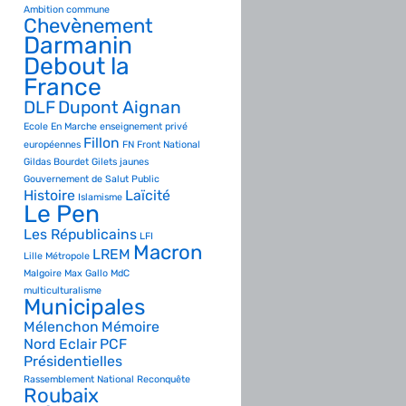
Ambition commune
Chevènement
Darmanin
Debout la
France
DLF
Dupont Aignan
Ecole
En Marche
enseignement privé
Fillon
européennes
FN
Front National
Gildas Bourdet
Gilets jaunes
Gouvernement de Salut Public
Histoire
Laïcité
Islamisme
Le Pen
Les Républicains
LFI
Macron
LREM
Lille Métropole
Malgoire
Max Gallo
MdC
multiculturalisme
Municipales
Mélenchon
Mémoire
Nord Eclair
PCF
Présidentielles
Rassemblement National
Reconquête
Roubaix