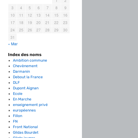
1
2
3
4
5
6
7
8
9
10
11
12
13
14
15
16
17
18
19
20
21
22
23
24
25
26
27
28
29
30
31
« Mar
Index des noms
Ambition commune
Chevènement
Darmanin
Debout la France
DLF
Dupont Aignan
Ecole
En Marche
enseignement privé
européennes
Fillon
FN
Front National
Gildas Bourdet
Gilets jaunes