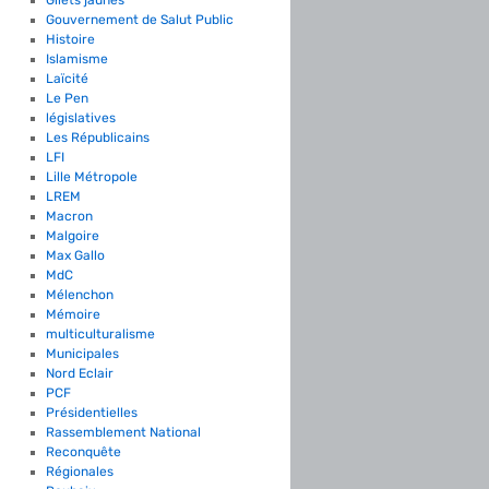
Gouvernement de Salut Public
Histoire
Islamisme
Laïcité
Le Pen
législatives
Les Républicains
LFI
Lille Métropole
LREM
Macron
Malgoire
Max Gallo
MdC
Mélenchon
Mémoire
multiculturalisme
Municipales
Nord Eclair
PCF
Présidentielles
Rassemblement National
Reconquête
Régionales