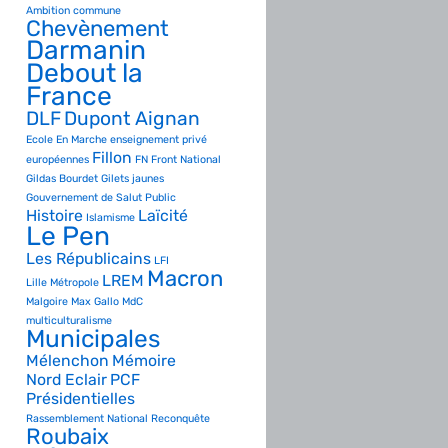
Ambition commune
Chevènement
Darmanin
Debout la
France
DLF
Dupont Aignan
Ecole
En Marche
enseignement privé
Fillon
européennes
FN
Front National
Gildas Bourdet
Gilets jaunes
Gouvernement de Salut Public
Histoire
Laïcité
Islamisme
Le Pen
Les Républicains
LFI
Macron
LREM
Lille Métropole
Malgoire
Max Gallo
MdC
multiculturalisme
Municipales
Mélenchon
Mémoire
Nord Eclair
PCF
Présidentielles
Rassemblement National
Reconquête
Roubaix