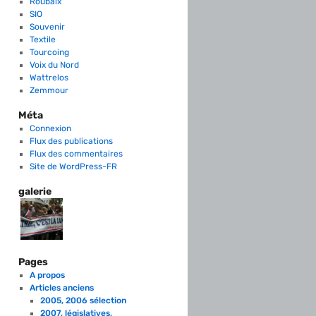
Roubaix
SIO
Souvenir
Textile
Tourcoing
Voix du Nord
Wattrelos
Zemmour
Méta
Connexion
Flux des publications
Flux des commentaires
Site de WordPress-FR
galerie
Pages
A propos
Articles anciens
2005, 2006 sélection
2007, législatives,