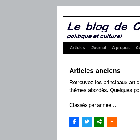
Aller
au
contenu
Articles
Journal
A propos
C
Articles anciens
Retrouvez les principaux arti
thèmes abordés. Quelques poin
Classés par année….