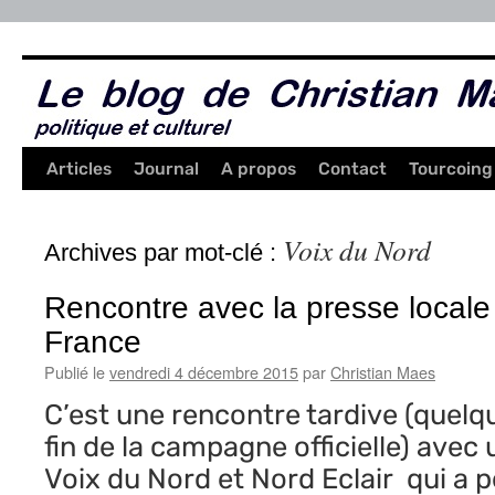
Aller
au
contenu
Articles
Journal
A propos
Contact
Tourcoing
Voix du Nord
Archives par mot-clé :
Rencontre avec la presse locale
France
Publié le
vendredi 4 décembre 2015
par
Christian Maes
C’est une rencontre tardive (quelq
fin de la campagne officielle) avec 
Voix du Nord et Nord Eclair qui a p