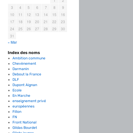
1
2
3
4
5
6
7
8
9
10
11
12
13
14
15
16
17
18
19
20
21
22
23
24
25
26
27
28
29
30
31
« Mar
Index des noms
Ambition commune
Chevènement
Darmanin
Debout la France
DLF
Dupont Aignan
Ecole
En Marche
enseignement privé
européennes
Fillon
FN
Front National
Gildas Bourdet
Gilets jaunes