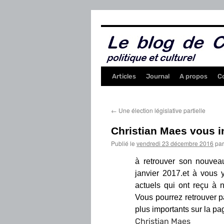
Aller
au
contenu
Articles
Journal
A propos
C
←
Une élection législative partielle
Christian Maes vous 
Publié le
vendredi 23 décembre 2016
par
à retrouver son nouveau
janvier 2017.et à vous
actuels qui ont reçu à 
Vous pourrez retrouver p
plus importants sur la
pa
Christian Maes