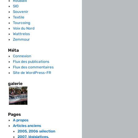
Roubaix
SIO
Souvenir
Textile
Tourcoing
Voix du Nord
Wattrelos
Zemmour
Méta
Connexion
Flux des publications
Flux des commentaires
Site de WordPress-FR
galerie
Pages
A propos
Articles anciens
2005, 2006 sélection
2007, législatives,