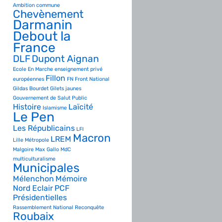
Ambition commune
Chevènement
Darmanin
Debout la
France
DLF
Dupont Aignan
Ecole
En Marche
enseignement privé
Fillon
européennes
FN
Front National
Gildas Bourdet
Gilets jaunes
Gouvernement de Salut Public
Histoire
Laïcité
Islamisme
Le Pen
Les Républicains
LFI
Macron
LREM
Lille Métropole
Malgoire
Max Gallo
MdC
multiculturalisme
Municipales
Mélenchon
Mémoire
Nord Eclair
PCF
Présidentielles
Rassemblement National
Reconquête
Roubaix