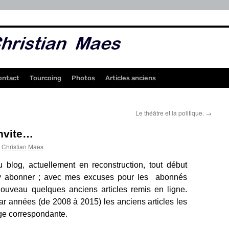
ontact
Tourcoing
Photos
Articles anciens
Le théâtre et la politique.
→
invite…
Christian Maes
 blog, actuellement en reconstruction, tout début
 y abonner ; avec mes excuses pour les abonnés
nouveau quelques anciens articles remis en ligne.
ar années (de 2008 à 2015) les anciens articles les
ge
correspondante.