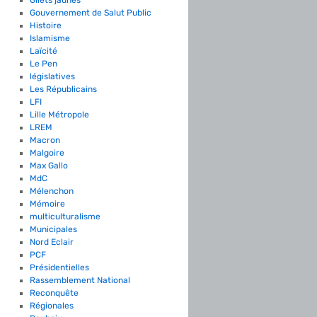
Gouvernement de Salut Public
Histoire
Islamisme
Laïcité
Le Pen
législatives
Les Républicains
LFI
Lille Métropole
LREM
Macron
Malgoire
Max Gallo
MdC
Mélenchon
Mémoire
multiculturalisme
Municipales
Nord Eclair
PCF
Présidentielles
Rassemblement National
Reconquête
Régionales