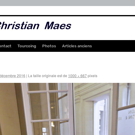
ontact
Tourcoing
Photos
Articles anciens
 décembre 2016
|
La taille originale est de
1000 × 667
pixels