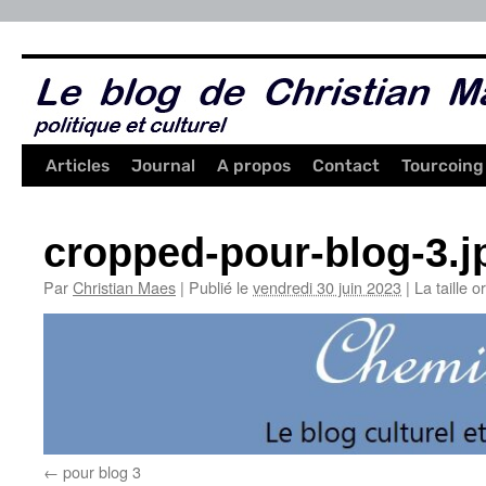
Aller
au
contenu
Articles
Journal
A propos
Contact
Tourcoing
cropped-pour-blog-3.j
Par
Christian Maes
|
Publié le
vendredi 30 juin 2023
|
La taille o
pour blog 3