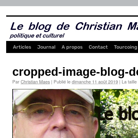
Aller
au
contenu
Articles
Journal
A propos
Contact
Tourcoing
cropped-image-blog-d
Par
Christian Maes
|
Publié le
dimanche 11 août 2019
|
La taille