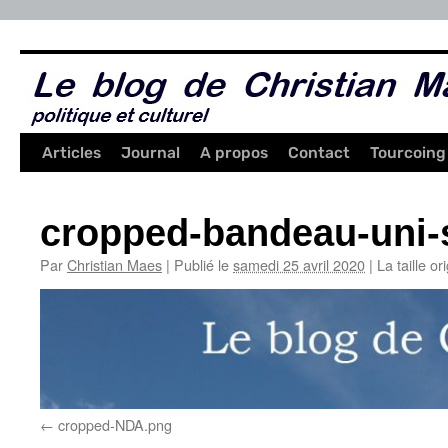
Aller
au
contenu
Articles
Journal
A propos
Contact
Tourcoing
cropped-bandeau-uni-
Par
Christian Maes
|
Publié le
samedi 25 avril 2020
|
La taille or
cropped-NDA.png