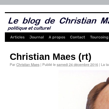
Aller
au
contenu
Articles
Journal
A propos
Contact
Tourcoing
Christian Maes (rt)
Par
Christian Maes
|
Publié le
samedi 24 décembre 2016
|
La tai