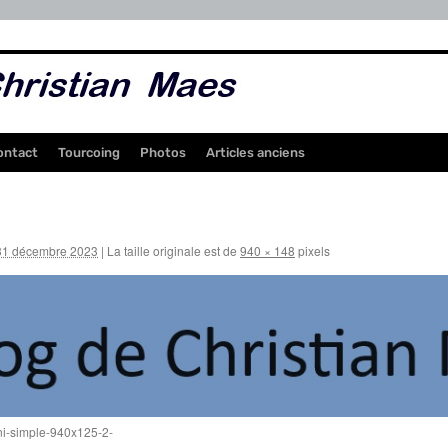
ontact
Tourcoing
Photos
Articles anciens
31 décembre 2023
|
La taille originale est de
940 × 148
pixels
i-simple-940x125-2-