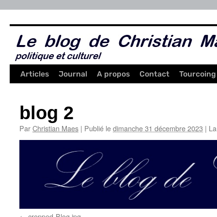
Aller
au
contenu
Articles
Journal
A propos
Contact
Tourcoing
blog 2
Par
Christian Maes
|
Publié le
dimanche 31 décembre 2023
|
La 
cropped-Blog.jpg